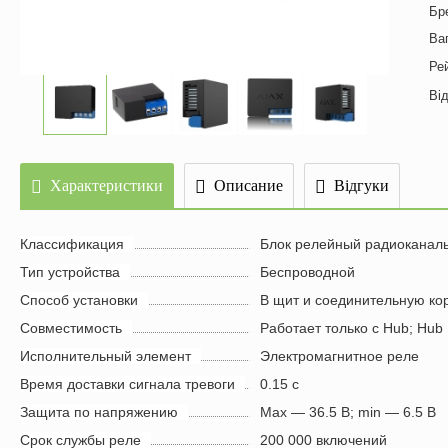
Бр
Ва
Ре
Від
Характеристики
Описание
Відгуки
Классификация
Блок релейный радиоканал
Тип устройства
Беспроводной
Способ установки
В щит и соединительную ко
Совместимость
Работает только с Hub; Hub 
Исполнительный элемент
Электромагнитное реле
Время доставки сигнала тревоги
0.15 с
Защита по напряжению
Max — 36.5 В; min — 6.5 В
Срок службы реле
200 000 включений