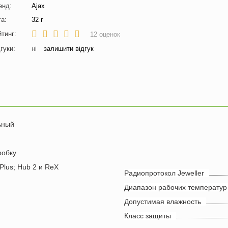
енд:
Ajax
га:
32 г
йтинг:
12
оценок
гуки:
ні
залишити відгук
ьный
робку
Plus; Hub 2 и ReX
Радиопротокол Jeweller
Диапазон рабочих температур
Допустимая влажность
Класс защиты