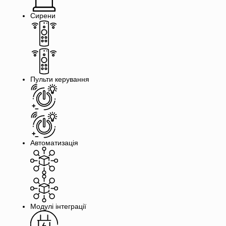
Сирени
Пульти керування
Автоматизація
Модулі інтеграції