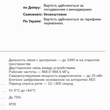
Вартість здійснюється за
по Дніпру
:
погодженням з менеджерами.
Самовивіз
:
безкоштовно
Вартість здійснюється за тарифами
По Україні
:
перевізника.
Дальность связи с централью — до 1000 м на открытом
пространстве
Двусторонняя связь между устройствами
Рабочие частоты — 868.0−868.6 МГц
Саморегулируемая мощность радиосигнала — до 25 мВт
Блочное шифрование основанное на алгоритме AES
Период опроса реле — 12—300 секунд
От 0°С до +64°С
До 75%
IP20