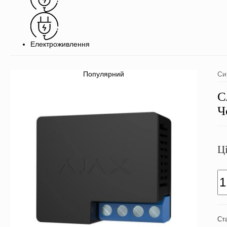
Електроживлення
Популярний
Си
С
Ч
Ц
Ст