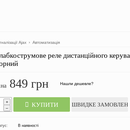
гналізації Ajax
Автоматизація
лабкострумове реле дистанційного керува
орний
849
грн
Нашли дешевле?
іна
+
КУПИТИ
ШВИДКЕ ЗАМОВЛЕН
–
атус:
В наявності