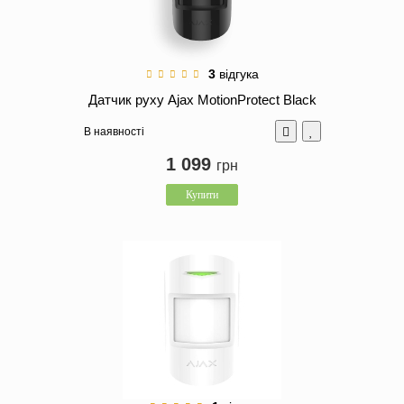
3
відгука
Датчик руху Ajax MotionProtect Black
В наявності
1 099
грн
Купити