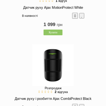
1
відгук
Датчик руху Ajax MotionProtect White
В наявності
1 099
грн
Купити
Розпродаж
2
відгука
Датчик руху і розбиття Ajax CombiProtect Black