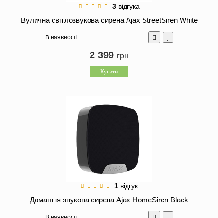
3
відгука
Вулична світлозвукова сирена Ajax StreetSiren White
В наявності
2 399
грн
Купити
1
відгук
Домашня звукова сирена Ajax HomeSiren Black
В наявності