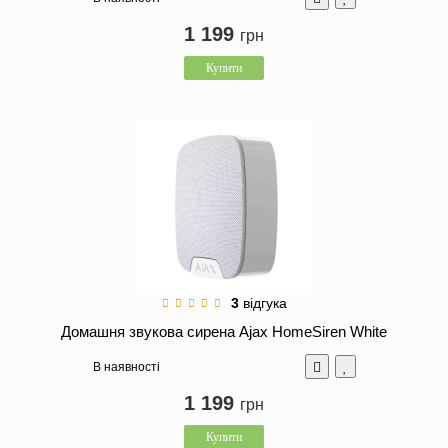
1 199
грн
Купити
3
відгука
Домашня звукова сирена Ajax HomeSiren White
В наявності
1 199
грн
Купити