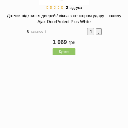
2
відгука
Датчик відкриття дверей / вікна з сенсором удару і нахилу
Ajax DoorProtect Plus White
В наявності
1 069
грн
Купити
Датчик розбиття скла Ajax GlassProtect Black