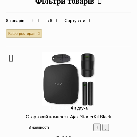
Фільтри товарів
в 6
Сортувати
8
товарів
Кафе-ресторан
4
відгука
Стартовий комплект Ajax StarterKit Black
В наявності