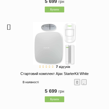
5 699
грн
Купити
7
відгуків
Стартовий комплект Ajax StarterKit White
В наявності
5 699
грн
Купити