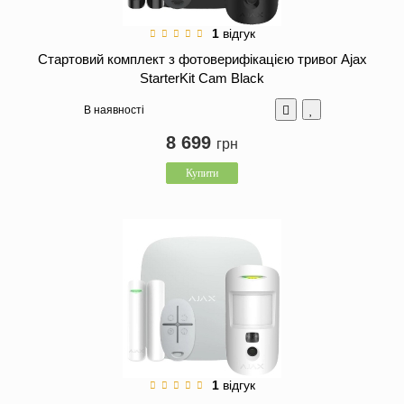
1
відгук
Стартовий комплект з фотоверифікацією тривог Ajax
StarterKit Cam Black
В наявності
8 699
грн
Купити
1
відгук