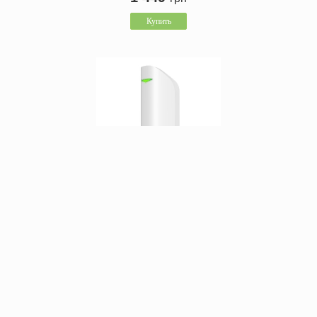
Купить
Датчик движения типа «штора» Ajax MotionProtect Curtain
White
В наличии
1 449
грн
Купить