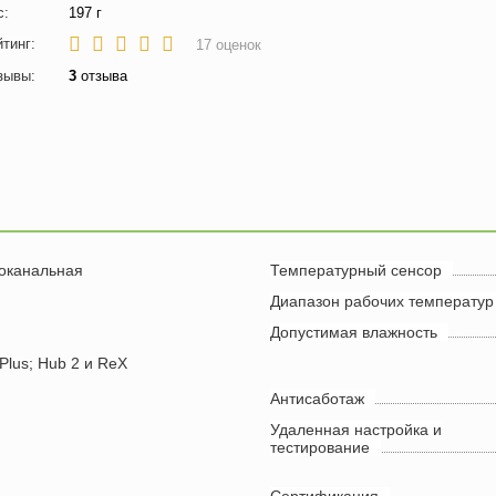
с:
197 г
йтинг:
17
оценок
зывы:
3
отзыва
оканальная
Температурный сенсор
Диапазон рабочих температур
Допустимая влажность
Plus; Hub 2 и ReX
Антисаботаж
Удаленная настройка и
тестирование