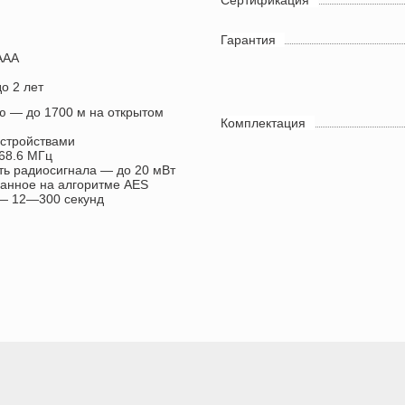
Сертификация
Гарантия
ААA
о 2 лет
ью — до 1700 м на открытом
Комплектация
устройствами
68.6 МГц
ь радиосигнала — до 20 мВт
анное на алгоритме AES
 — 12—300 секунд