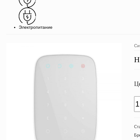
Электропитание
Си
Н
Ц
Ст
Бр