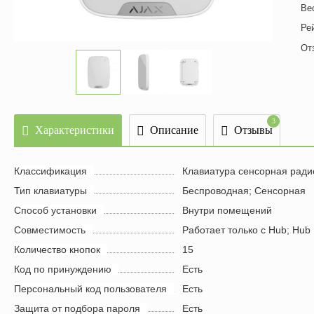
Ве
Ре
От
3
Характеристики
Описание
Отзывы
Классификация
Клавиатура сенсорная ради
Тип клавиатуры
Беспроводная; Cенсорная
Способ установки
Внутри помещений
Совместимость
Работает только с Hub; Hub 
Количество кнопок
15
Код по принуждению
Есть
Персональный код пользователя
Есть
Защита от подбора пароля
Есть