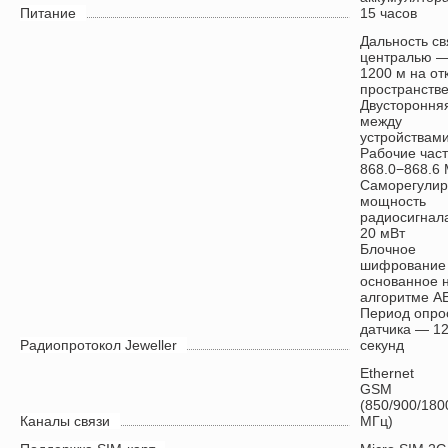
Питание
15 часов
Дальность св
централью —
1200 м на от
пространств
Двусторонняя
между
устройствам
Рабочие час
868.0−868.6
Саморегули
мощность
радиосигнал
20 мВт
Блочное
шифрование
основанное 
алгоритме A
Период опро
датчика — 1
Радиопротокол Jeweller
секунд
Ethernet
GSM
(850/900/180
Каналы связи
МГц)