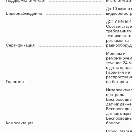
Поддержка SIM-карт
Micro SIM 2G
До 10 камер 
Видеонаблюдение
видеорегист
ДСТУ EN 501
Соответствуе
требованиям
технического
регламента
Сертификация
радиооборуд
Меняем и
ремонтируем
течение 24 
с даты прода
Гарантия не
распростран
Гарантия
на батареи.
Интеллектуа
централь
Беспроводн
датчик движ
Беспроводн
датчик откры
Беспроводн
Комплектация
брелок
Офис
,
Магаз