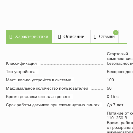
По
4
Характеристики
Описание
Отзывы
Стартовый
комплект си
Классификация
безопасности
Тип устройства
Беспроводно
Макс. кол-во устройств в системе
100
Максимальное количество пользователей
50
Время доставки сигнала тревоги
0.15 с
Срок работы датчиков при ежеминутных пингах
До 7 лет
Питание от с
110−250 В
Время работ
от резервног
аккумулятор