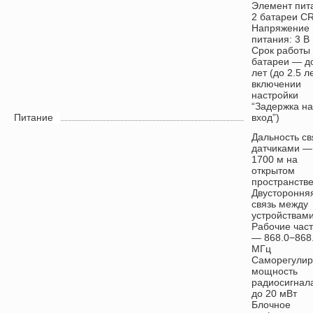
Элемент пит
2 батареи C
Напряжение
питания: 3 В
Срок работы 
батареи — д
лет (до 2.5 л
включении
настройки
“Задержка на
Питание
вход”)
Дальность св
датчиками —
1700 м на
открытом
пространств
Двустороння
связь между
устройствам
Рабочие час
— 868.0−868
МГц
Саморегули
мощность
радиосигнал
до 20 мВт
Блочное