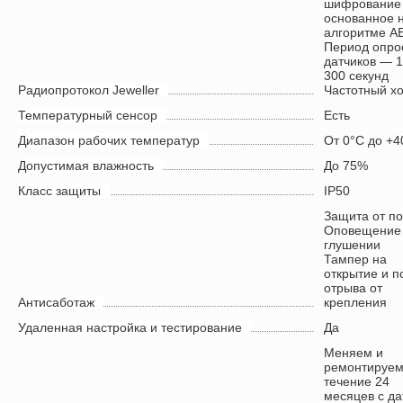
шифрование
основанное 
алгоритме A
Период опро
датчиков — 
300 секунд
Радиопротокол Jeweller
Частотный х
Температурный сенсор
Есть
Диапазон рабочих температур
От 0°С до +4
Допустимая влажность
До 75%
Класс защиты
IP50
Защита от п
Оповещение
глушении
Тампер на
открытие и п
отрыва от
Антисаботаж
крепления
Удаленная настройка и тестирование
Да
Меняем и
ремонтируем
течение 24
месяцев с д