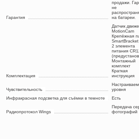
продажи. Га
не
распростран
Гарантия
на батареи.
Датчик движ
MotionCam
Крепёжная п
SmartBracket
2 элемента
питания CR1
(предустано
Монтажный
комплект
Краткая
Комплектация
инструкция
Настраиваем
Чувствительность
уровня
Инфракрасная подсветка для съёмки в темноте
Есть
Передача се
Радиопротокол Wings
фотографий