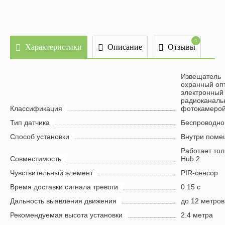
По
1
Характеристики
Описание
Отзывы
Извещатель
охранный оп
электронный
радиоканаль
Классификация
фотокамеро
Тип датчика
Беспроводно
Способ установки
Внутри поме
Работает тол
Совместимость
Hub 2
Чувствительный элемент
PIR-сенсор
Время доставки сигнала тревоги
0.15 с
Дальность выявления движения
до 12 метров
Рекомендуемая высота установки
2.4 метра