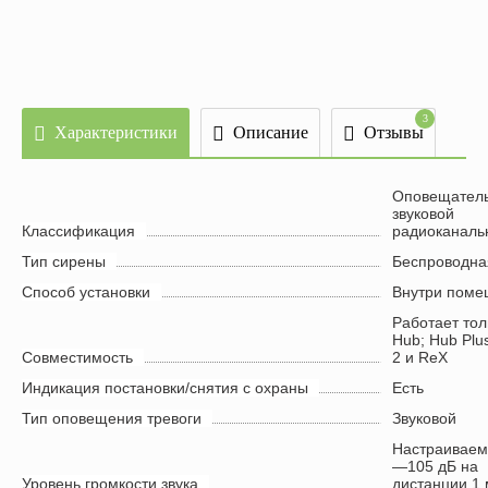
По
3
Характеристики
Описание
Отзывы
Оповещател
звуковой
Классификация
радиоканаль
Тип сирены
Беспроводна
Способ установки
Внутри поме
Работает тол
Hub; Hub Plu
Совместимость
2 и ReX
Индикация постановки/снятия с охраны
Есть
Тип оповещения тревоги
Звуковой
Настраиваем
—105 дБ на
Уровень громкости звука
дистанции 1 