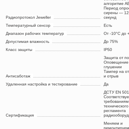
алгоритме A
Период опро
сирены — 1
Радиопротокол Jeweller
секунд
Температурный сенсор
Есть
Диапазон рабочих температур
От -10°С до 
Допустимая влажность
До 75%
Класс защиты
IP50
Защита от п
Оповещение
глушении
Тампер на о
Антисаботаж
и отрыв
Удаленная настройка и тестирование
Да
ДСТУ EN 501
Соответствуе
требованиям
технического
регламента
Сертификация
радиооборуд
Меняем и
ремонтируем