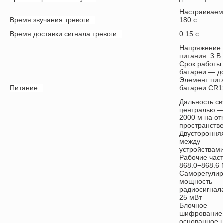
Настраиваем
Время звучания тревоги
180 с
Время доставки сигнала тревоги
0.15 с
Напряжение
питания: 3 В
Срок работы 
батареи — до
Элемент пита
Питание
батареи CR1
Дальность св
централью —
2000 м на от
пространств
Двусторонняя
между
устройствам
Рабочие час
868.0−868.6
Саморегули
мощность
радиосигнал
25 мВт
Блочное
шифрование
основанное 