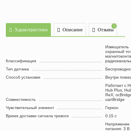
По
1
Характеристики
Описание
Отзывы
Извещатель
охранный то
магнитоконт
Классификация
радиоканаль
Тип датчика
Беспроводно
Способ установки
Внутри поме
Работает с H
Hub Plus; Hub
ReX; ocBridge
Совместимость
uartBridge
Чувствительный элемент
Геркон
Время доставки сигнала тревоги
0.15 с
Напряжение
питания: 3 В