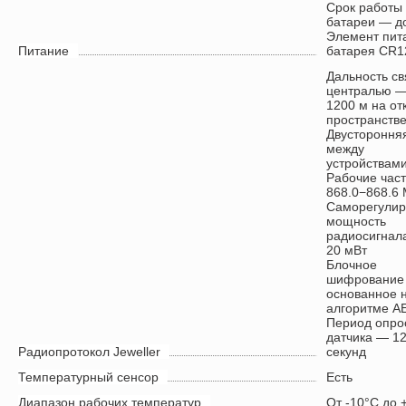
Срок работы 
батареи — до
Элемент пит
Питание
батарея CR1
Дальность св
централью —
1200 м на от
пространств
Двусторонняя
между
устройствам
Рабочие час
868.0−868.6
Саморегули
мощность
радиосигнал
20 мВт
Блочное
шифрование
основанное 
алгоритме A
Период опро
датчика — 1
Радиопротокол Jeweller
секунд
Температурный сенсор
Есть
Диапазон рабочих температур
От -10°С до 